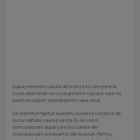
Dupa presarea casului de branza il v-om pune la
scurs atarnatde un cui la grinda in cazul in care nu
avem un suport special pentru asa ceva.
De mentinut faptulca pentru a realiza o branza de
buna calitate cawsul va sta 24 de ore in
strecuratoare dupa care il scoatem din
strecuratoare si il lasam 6 zile la uscat. Pentru