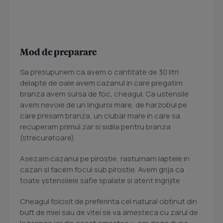
Mod de preparare
Sa presupunem ca avem o cantitate de 30 litri
delapte de oaie avem cazanul in care pregatim
branza avem sursa de foc, cheagul. Ca ustensile
avem nevoie de un linguroi mare, de harzobul pe
care presam branza, un ciubar mare in care sa
recuperam primul zar si sidila pentru branza
(strecuratoare).
Asezam cazanul pe pirostie, rasturnam laptele in
cazan si facem focul sub pirostie. Avem grija ca
toate ystensilele safie spalate si atent ingrijite
Cheagul folosit de preferinta cel natural obtinut din
buft de miel sau de vitel se va amesteca cu zarul de