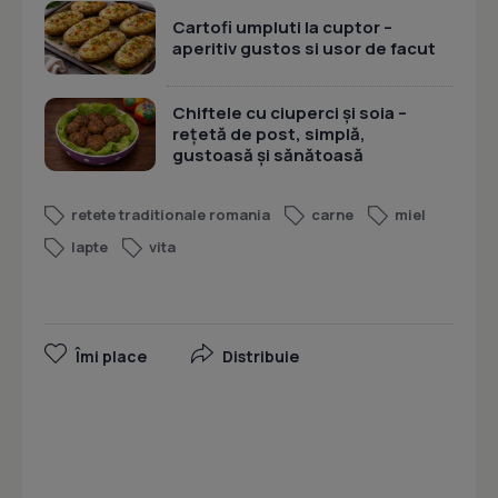
Cartofi umpluti la cuptor –
aperitiv gustos si usor de facut
Chiftele cu ciuperci și soia –
rețetă de post, simplă,
gustoasă și sănătoasă
retete traditionale romania
carne
miel
lapte
vita
Îmi place
Distribuie