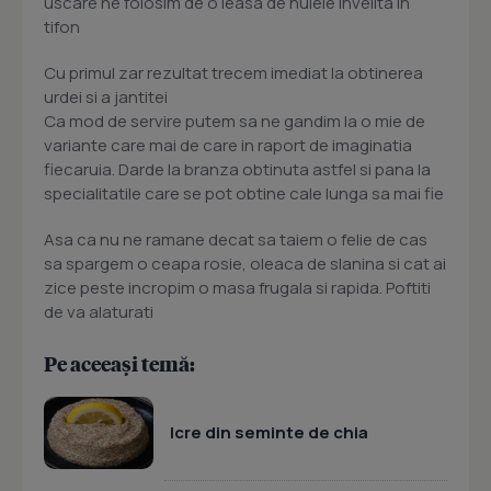
uscare ne folosim de o leasa de nuiele invelita in
tifon
Cu primul zar rezultat trecem imediat la obtinerea
urdei si a jantitei
Ca mod de servire putem sa ne gandim la o mie de
variante care mai de care in raport de imaginatia
fiecaruia. Darde la branza obtinuta astfel si pana la
specialitatile care se pot obtine cale lunga sa mai fie
Asa ca nu ne ramane decat sa taiem o felie de cas
sa spargem o ceapa rosie, oleaca de slanina si cat ai
zice peste incropim o masa frugala si rapida. Poftiti
de va alaturati
Pe aceeași temă:
Icre din seminte de chia