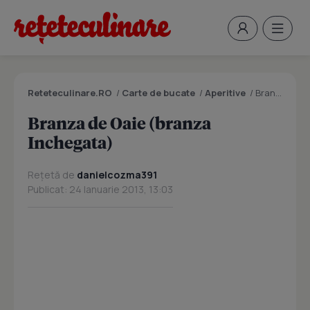
Reteteculinare.RO
/
Carte de bucate
/
Aperitive
/
Branza de Oaie (branza Inchegata)
Branza de Oaie (branza
Inchegata)
Rețetă de
danielcozma391
Publicat: 24 Ianuarie 2013, 13:03