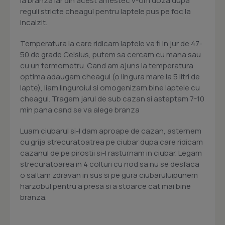
la branza iar din acest amestec v-om doza dupa
reguli stricte cheagul pentru laptele pus pe foc la
incalzit.
Temperatura la care ridicam laptele va fi in jur de 47-
50 de grade Celsius, putem sa cercam cu mana sau
cu un termometru. Cand am ajuns la temperatura
optima adaugam cheagul (o lingura mare la 5 litri de
lapte), liam linguroiul si omogenizam bine laptele cu
cheagul. Tragem jarul de sub cazan si asteptam 7-10
min pana cand se va alege branza
Luam ciubarul si-l dam aproape de cazan, asternem
cu grija strecuratoatrea pe ciubar dupa care ridicam
cazanul de pe pirostii si-l rasturnam in ciubar. Legam
strecuratoarea in 4 colturi cu nod sa nu se desfaca
o saltam zdravan in sus si pe gura ciubaruluipunem
harzobul pentru a presa si a stoarce cat mai bine
branza.