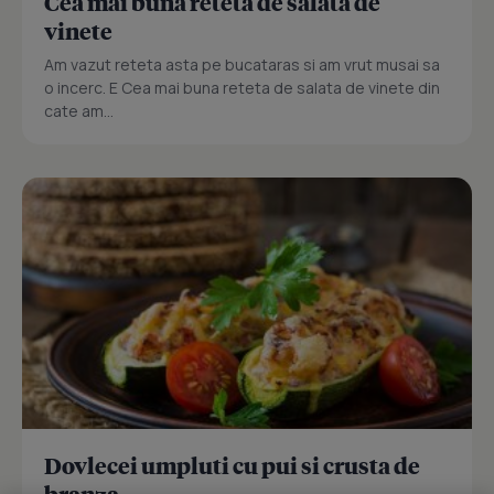
Cea mai buna reteta de salata de
vinete
Am vazut reteta asta pe bucataras si am vrut musai sa
o incerc. E Cea mai buna reteta de salata de vinete din
cate am...
Dovlecei umpluti cu pui si crusta de