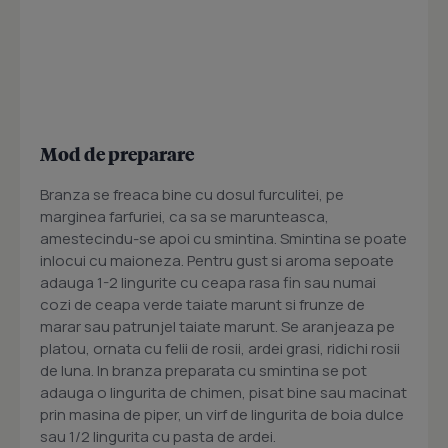
Mod de preparare
Branza se freaca bine cu dosul furculitei, pe
marginea farfuriei, ca sa se marunteasca,
amestecindu-se apoi cu smintina. Smintina se poate
inlocui cu maioneza. Pentru gust si aroma sepoate
adauga 1-2 lingurite cu ceapa rasa fin sau numai
cozi de ceapa verde taiate marunt si frunze de
marar sau patrunjel taiate marunt. Se aranjeaza pe
platou, ornata cu felii de rosii, ardei grasi, ridichi rosii
de luna. In branza preparata cu smintina se pot
adauga o lingurita de chimen, pisat bine sau macinat
prin masina de piper, un virf de lingurita de boia dulce
sau 1/2 lingurita cu pasta de ardei.