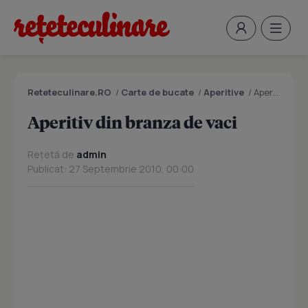
Reteteculinare.RO
/
Carte de bucate
/
Aperitive
/
Aperitiv din branza de vaci
Aperitiv din branza de vaci
Rețetă de
admin
Publicat: 27 Septembrie 2010, 00:00