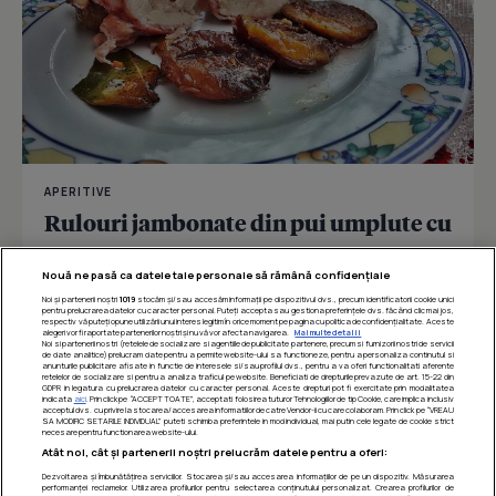
APERITIVE
Rulouri jambonate din pui umplute cu
prune
Nouă ne pasă ca datele tale personale să rămână confidențiale
Noi și partenerii noștri
1019
stocăm și/sau accesăm informații pe dispozitivul dvs., precum identificatorii cookie unici
pentru prelucrarea datelor cu caracter personal. Puteți accepta sau gestiona preferințele dvs. făcând clic mai jos,
respectiv vă puteți opune utilizării unui interes legitim în orice moment pe pagina cu politica de confidențialitate. Aceste
Îmi place
Distribuie
alegeri vor fi raportate partenerilor noștri și nu vă vor afecta navigarea.
Mai multe detalii
Noi si partenerii nostri (retelele de socializare si agentiile de publicitate partenere, precum si furnizorii nostri de servicii
de date analitice) prelucram date pentru a permite website-ului sa functioneze, pentru a personaliza continutul si
anunturile publicitare afisate in functie de interesele si/sau profilul dvs., pentru a va oferi functionalitati aferente
retelelor de socializare si pentru a analiza traficul pe website. Beneficiati de drepturile prevazute de art. 15-22 din
GDPR in legatura cu prelucrarea datelor cu caracter personal. Aceste drepturi pot fi exercitate prin modalitatea
indicata
aici
. Prin click pe “ACCEPT TOATE”, acceptati folosirea tuturor Tehnologiilor de tip Cookie, care implica inclusiv
acceptul dvs. cu privire la stocarea/accesarea informatiilor de catre Vendor-ii cu care colaboram. Prin click pe “VREAU
SA MODIFIC SETARILE INDIVIDUAL” puteti schimba preferintele in mod individual, mai putin cele legate de cookie strict
necesare pentru functionarea website-ului.
Atât noi, cât și partenerii noștri prelucrăm datele pentru a oferi:
Dezvoltarea și îmbunătățirea serviciilor. Stocarea și/sau accesarea informațiilor de pe un dispozitiv. Măsurarea
performanței reclamelor. Utilizarea profilurilor pentru selectarea conținutului personalizat. Crearea profilurilor de