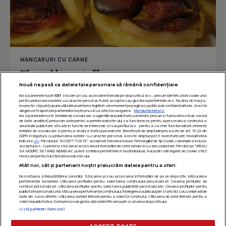
MANCARURI CU CARNE
Ficatei in cartofi
Nouă ne pasă ca datele tale personale să rămână confidențiale
Noi și partenerii noștri
1017
stocăm și/sau accesăm informații pe dispozitivul dvs., precum identificatorii cookie unici
pentru prelucrarea datelor cu caracter personal. Puteți accepta sau gestiona preferințele dvs. făcând clic mai jos,
respectiv vă puteți opune utilizării unui interes legitim în orice moment pe pagina cu politica de confidențialitate. Aceste
Îmi place
Distribuie
alegeri vor fi raportate partenerilor noștri și nu vă vor afecta navigarea.
Mai multe detalii
Noi si partenerii nostri (retelele de socializare si agentiile de publicitate partenere, precum si furnizorii nostri de servicii
de date analitice) prelucram date pentru a permite website-ului sa functioneze, pentru a personaliza continutul si
anunturile publicitare afisate in functie de interesele si/sau profilul dvs., pentru a va oferi functionalitati aferente
retelelor de socializare si pentru a analiza traficul pe website. Beneficiati de drepturile prevazute de art. 15-22 din
GDPR in legatura cu prelucrarea datelor cu caracter personal. Aceste drepturi pot fi exercitate prin modalitatea
indicata
aici
. Prin click pe “ACCEPT TOATE”, acceptati folosirea tuturor Tehnologiilor de tip Cookie, care implica inclusiv
acceptul dvs. cu privire la stocarea/accesarea informatiilor de catre Vendor-ii cu care colaboram. Prin click pe “VREAU
SA MODIFIC SETARILE INDIVIDUAL” puteti schimba preferintele in mod individual, mai putin cele legate de cookie strict
necesare pentru functionarea website-ului.
Atât noi, cât și partenerii noștri prelucrăm datele pentru a oferi:
Dezvoltarea și îmbunătățirea serviciilor. Stocarea și/sau accesarea informațiilor de pe un dispozitiv. Măsurarea
performanței reclamelor. Utilizarea profilurilor pentru selectarea conținutului personalizat. Crearea profilurilor de
conținut personalizat. Utilizarea profilurilor pentru selectarea publicității personalizate. Crearea profilurilor pentru
publicitate personalizată. Măsurarea performanței conținutului. Înțelegerea publicului prin statistici sau combinații de
date din surse diferite. Utilizarea datelor limitate pentru a selecta conținutul. Utilizarea de date limitate pentru a
selecta publicitatea. Date precise de geolocație și identificarea prin scanarea dispozitivului.
Listă parteneri (furnizori)