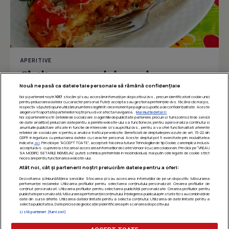
APERITIVE
Clatite cu carne si ciuperci
Nouă ne pasă ca datele tale personale să rămână confidențiale
Noi și partenerii noștri
1017
stocăm și/sau accesăm informații pe dispozitivul dvs., precum identificatorii cookie unici
pentru prelucrarea datelor cu caracter personal. Puteți accepta sau gestiona preferințele dvs. făcând clic mai jos,
respectiv vă puteți opune utilizării unui interes legitim în orice moment pe pagina cu politica de confidențialitate. Aceste
Îmi place
Distribuie
alegeri vor fi raportate partenerilor noștri și nu vă vor afecta navigarea.
Mai multe detalii
Noi si partenerii nostri (retelele de socializare si agentiile de publicitate partenere, precum si furnizorii nostri de servicii
de date analitice) prelucram date pentru a permite website-ului sa functioneze, pentru a personaliza continutul si
anunturile publicitare afisate in functie de interesele si/sau profilul dvs., pentru a va oferi functionalitati aferente
retelelor de socializare si pentru a analiza traficul pe website. Beneficiati de drepturile prevazute de art. 15-22 din
GDPR in legatura cu prelucrarea datelor cu caracter personal. Aceste drepturi pot fi exercitate prin modalitatea
indicata
aici
. Prin click pe “ACCEPT TOATE”, acceptati folosirea tuturor Tehnologiilor de tip Cookie, care implica inclusiv
acceptul dvs. cu privire la stocarea/accesarea informatiilor de catre Vendor-ii cu care colaboram. Prin click pe “VREAU
SA MODIFIC SETARILE INDIVIDUAL” puteti schimba preferintele in mod individual, mai putin cele legate de cookie strict
necesare pentru functionarea website-ului.
Atât noi, cât și partenerii noștri prelucrăm datele pentru a oferi:
Dezvoltarea și îmbunătățirea serviciilor. Stocarea și/sau accesarea informațiilor de pe un dispozitiv. Măsurarea
performanței reclamelor. Utilizarea profilurilor pentru selectarea conținutului personalizat. Crearea profilurilor de
conținut personalizat. Utilizarea profilurilor pentru selectarea publicității personalizate. Crearea profilurilor pentru
publicitate personalizată. Măsurarea performanței conținutului. Înțelegerea publicului prin statistici sau combinații de
date din surse diferite. Utilizarea datelor limitate pentru a selecta conținutul. Utilizarea de date limitate pentru a
selecta publicitatea. Date precise de geolocație și identificarea prin scanarea dispozitivului.
Listă parteneri (furnizori)