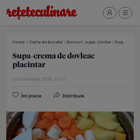
Home
/
Carte de bucate
/
Borsuri, supe, ciorbe
/
Supa-crema de dovleac placintar
Supa-crema de dovleac
placintar
09 Noiembrie 2018, 22:14
Îmi place
Distribuie