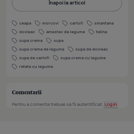
Înapoi la articol
ceapa
morcovi
cartofi
smantana
dovleac
amestec de legume
telina
supa crema
supa
supa crema de legume
supa de dovleac
supa de cartofi
supa crema cu legume
retete cu legume
Comentarii
Pentru a comenta trebuie sa fii autentificat.
Log in