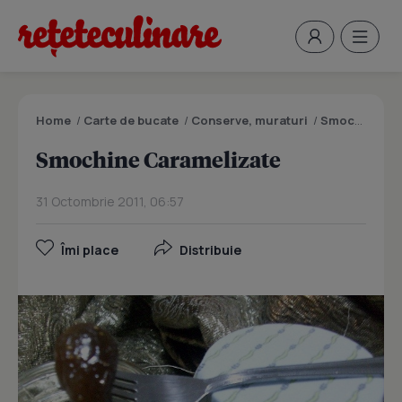
Home
/
Carte de bucate
/
Conserve, muraturi
/
Smochine Caramelizate
Smochine Caramelizate
31 Octombrie 2011, 06:57
Îmi place
Distribuie