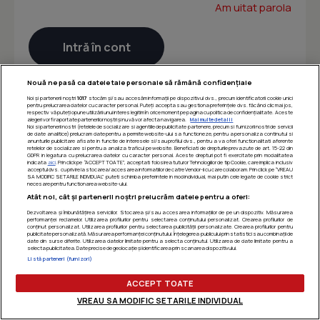
Am uitat parola
Nouă ne pasă ca datele tale personale să rămână confidențiale
Noi și partenerii noștri
1017
stocăm și/sau accesăm informații pe dispozitivul dvs., precum identificatorii cookie unici
pentru prelucrarea datelor cu caracter personal. Puteți accepta sau gestiona preferințele dvs. făcând clic mai jos,
respectiv vă puteți opune utilizării unui interes legitim în orice moment pe pagina cu politica de confidențialitate. Aceste
alegeri vor fi raportate partenerilor noștri și nu vă vor afecta navigarea.
Mai multe detalii
Noi si partenerii nostri (retelele de socializare si agentiile de publicitate partenere, precum si furnizorii nostri de servicii
de date analitice) prelucram date pentru a permite website-ului sa functioneze, pentru a personaliza continutul si
anunturile publicitare afisate in functie de interesele si/sau profilul dvs., pentru a va oferi functionalitati aferente
retelelor de socializare si pentru a analiza traficul pe website. Beneficiati de drepturile prevazute de art. 15-22 din
GDPR in legatura cu prelucrarea datelor cu caracter personal. Aceste drepturi pot fi exercitate prin modalitatea
indicata
aici
. Prin click pe “ACCEPT TOATE”, acceptati folosirea tuturor Tehnologiilor de tip Cookie, care implica inclusiv
acceptul dvs. cu privire la stocarea/accesarea informatiilor de catre Vendor-ii cu care colaboram. Prin click pe “VREAU
SA MODIFIC SETARILE INDIVIDUAL” puteti schimba preferintele in mod individual, mai putin cele legate de cookie strict
necesare pentru functionarea website-ului.
Atât noi, cât și partenerii noștri prelucrăm datele pentru a oferi:
Dezvoltarea și îmbunătățirea serviciilor. Stocarea și/sau accesarea informațiilor de pe un dispozitiv. Măsurarea
performanței reclamelor. Utilizarea profilurilor pentru selectarea conținutului personalizat. Crearea profilurilor de
conținut personalizat. Utilizarea profilurilor pentru selectarea publicității personalizate. Crearea profilurilor pentru
publicitate personalizată. Măsurarea performanței conținutului. Înțelegerea publicului prin statistici sau combinații de
date din surse diferite. Utilizarea datelor limitate pentru a selecta conținutul. Utilizarea de date limitate pentru a
selecta publicitatea. Date precise de geolocație și identificarea prin scanarea dispozitivului.
Listă parteneri (furnizori)
ACCEPT TOATE
VREAU SA MODIFIC SETARILE INDIVIDUAL