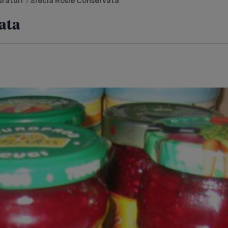
raturi
/
Sfecla Rosie Conservata
ata