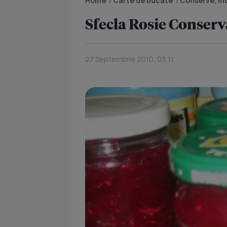
Home
/
Carte de bucate
/
Conserve, mu
Sfecla Rosie Conserv
27 Septembrie 2010, 03:11