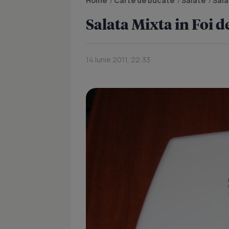
Home
/
Carte de bucate
/
Salate
/
Sala
Salata Mixta in Foi d
14 Iunie 2011, 22:33