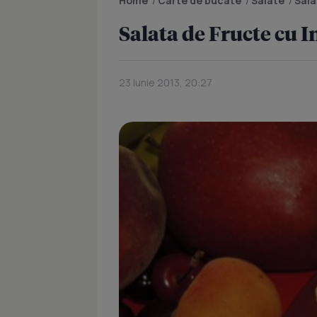
Home
/
Carte de bucate
/
Salate
/
Sala
Salata de Fructe cu 
23 Iunie 2013, 20:27