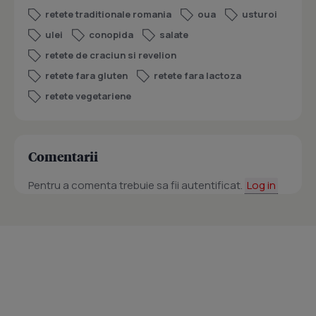
retete traditionale romania
oua
usturoi
ulei
conopida
salate
retete de craciun si revelion
retete fara gluten
retete fara lactoza
retete vegetariene
Comentarii
Pentru a comenta trebuie sa fii autentificat.
Log in