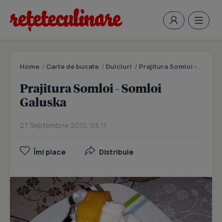
Home
/
Carte de bucate
/
Dulciuri
/
Prajitura Somloi - Somloi Galuska
Prajitura Somloi - Somloi
Galuska
27 Septembrie 2010, 03:11
Îmi place
Distribuie