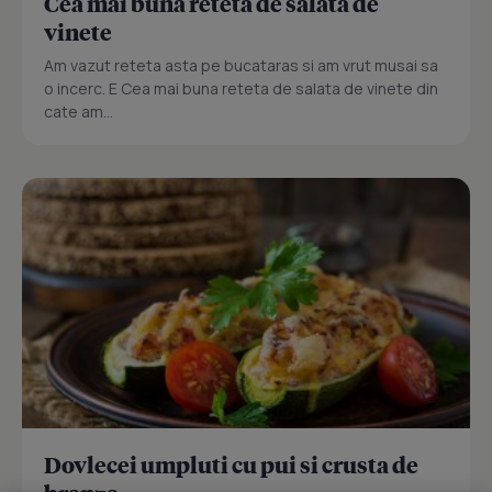
Cea mai buna reteta de salata de
vinete
Am vazut reteta asta pe bucataras si am vrut musai sa
o incerc. E Cea mai buna reteta de salata de vinete din
cate am...
Dovlecei umpluti cu pui si crusta de