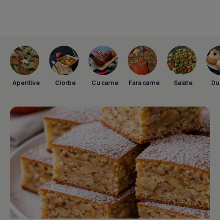
Aperitive
Ciorbe
Cu carne
Fara carne
Salate
Dul