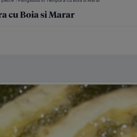
 peste
/
Pangasius in Tempura cu Boia si Marar
a cu Boia si Marar