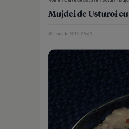
Home
/
Carte de bucate
/
Sosuri
/
Mujde
Mujdei de Usturoi cu 
10 Ianuarie 2012, 08:40