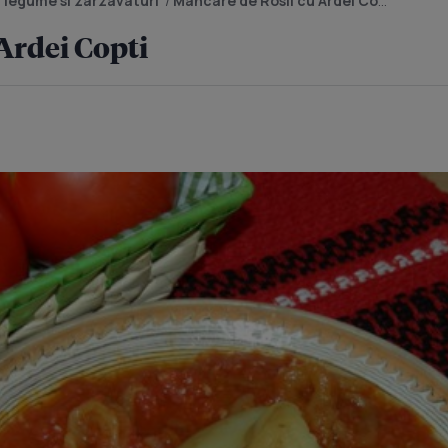
 legume si zarzavaturi
/
Mancare de Rosii cu Ardei Copti
Ardei Copti