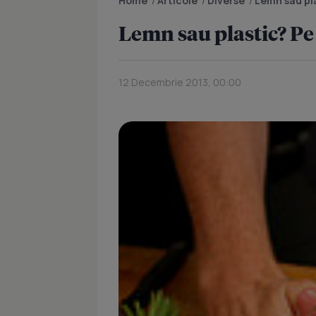
Home
/
Articole
/
Diverse
/
Lemn sau pl
Lemn sau plastic? Pe
12 Decembrie 2013, 00:00