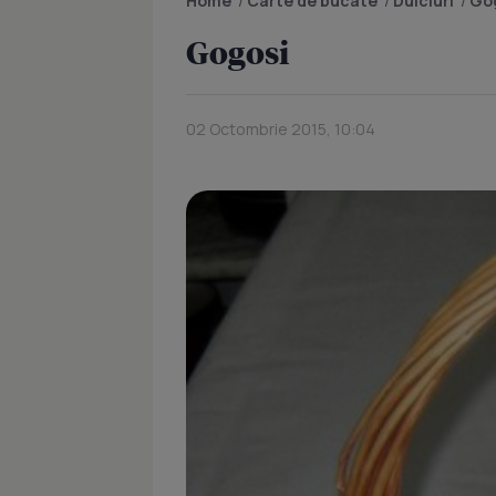
Home
/
Carte de bucate
/
Dulciuri
/
Go
Gogosi
02 Octombrie 2015, 10:04