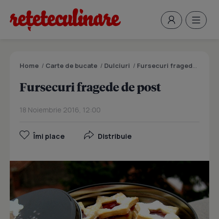
Home
/
Carte de bucate
/
Dulciuri
/
Fursecuri fragede de post
Fursecuri fragede de post
18 Noiembrie 2016, 12:00
Îmi place
Distribuie