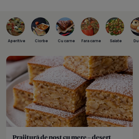
Aperitive
Ciorbe
Cu carne
Fara carne
Salate
Dul
Prajitură de post cu mere – desert