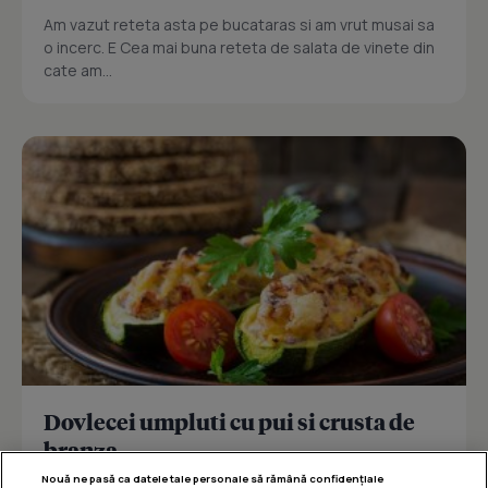
Am vazut reteta asta pe bucataras si am vrut musai sa
o incerc. E Cea mai buna reteta de salata de vinete din
cate am...
Dovlecei umpluti cu pui si crusta de
branza
Nouă ne pasă ca datele tale personale să rămână confidențiale
Reteta delicioasa de dovlecei umpluti cu pui si crusta