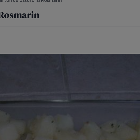
artofi cu Usturoi si Rosmarin
i Rosmarin