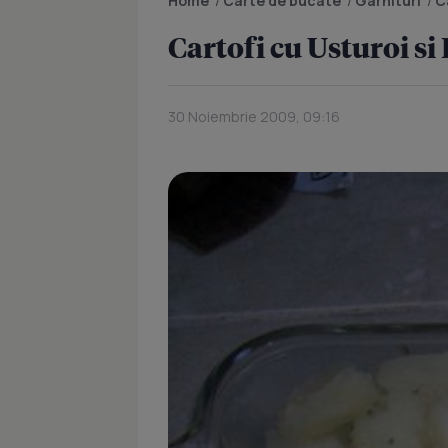
Home
/
Carte de bucate
/
Garnituri
/
C
Cartofi cu Usturoi s
30 Noiembrie 2009, 09:16