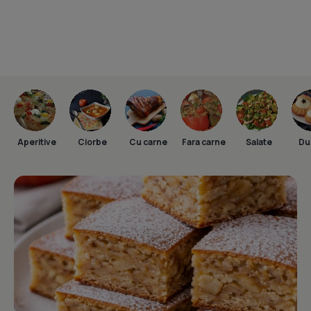
Aperitive
Ciorbe
Cu carne
Fara carne
Salate
Dul