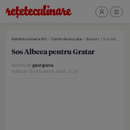
Reteteculinare.RO
/
Carte de bucate
/
Sosuri
/
Sos Albeea pentru Gratar
Sos Albeea pentru Gratar
Rețetă de
georgiana
Publicat: 15 Octombrie 2008, 12:23