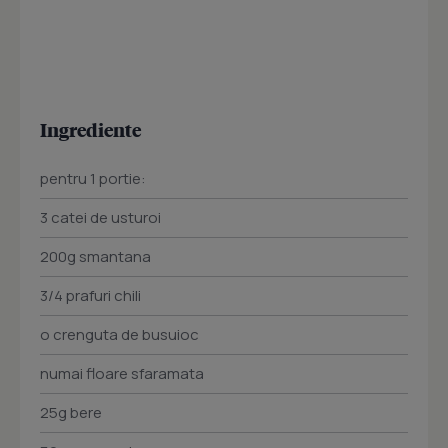
Ingrediente
pentru 1 portie:
3 catei de usturoi
200g smantana
3/4 prafuri chili
o crenguta de busuioc
numai floare sfaramata
25g bere