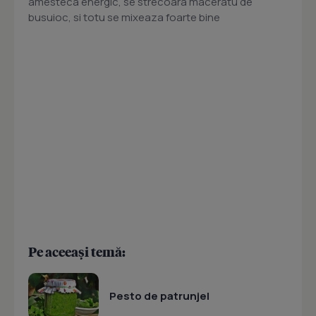
amesteca energic, se strecoara maceratu de
busuioc, si totu se mixeaza foarte bine
Pe aceeași temă:
Pesto de patrunjel