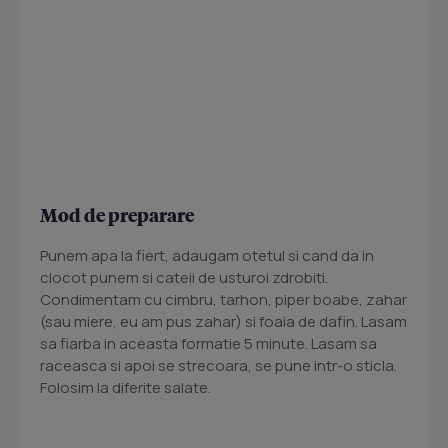
Mod de preparare
Punem apa la fiert, adaugam otetul si cand da in
clocot punem si cateii de usturoi zdrobiti.
Condimentam cu cimbru, tarhon, piper boabe, zahar
(sau miere, eu am pus zahar) si foaia de dafin. Lasam
sa fiarba in aceasta formatie 5 minute. Lasam sa
raceasca si apoi se strecoara, se pune intr-o sticla.
Folosim la diferite salate.