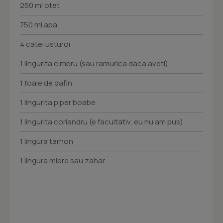
250 ml otet
750 ml apa
4 catei usturoi
1 lingurita cimbru (sau ramurica daca aveti)
1 foaie de dafin
1 lingurita piper boabe
1 lingurita coriandru (e facultativ, eu nu am pus)
1 lingura tarhon
1 lingura miere sau zahar