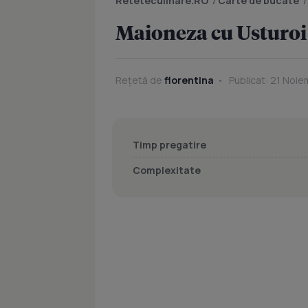
Reteteculinare.RO
/
Carte de bucate
Maioneza cu Usturoi
Rețetă de
florentina
Publicat: 21 Noie
Timp pregatire
Complexitate