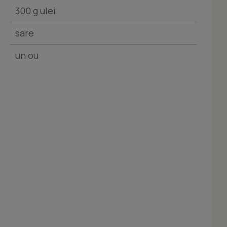
300 g ulei
sare
un ou