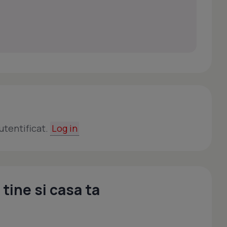
utentificat.
Log in
tine si casa ta