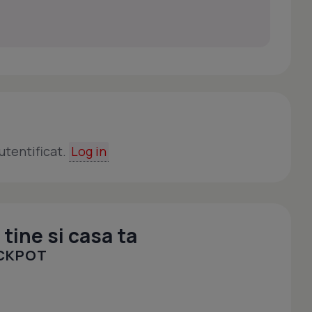
utentificat.
Log in
tine si casa ta
OCKPOT