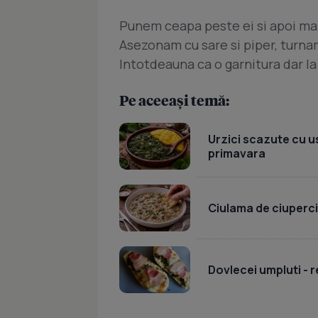
Punem ceapa peste ei si apoi mar
Asezonam cu sare si piper, turnam
Intotdeauna ca o garnitura dar la 
Pe aceeași temă:
Urzici scazute cu u
primavara
Ciulama de ciuperc
Dovlecei umpluti - r