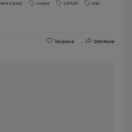
iete si post
ceapa
cartofi
ulei
Îmi place
Distribuie