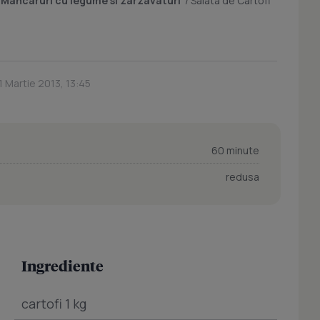
/
Mancaruri cu legume si zarzavaturi
/
Salata de Cartofi
1 Martie 2013, 13:45
60 minute
redusa
Ingrediente
cartofi 1 kg