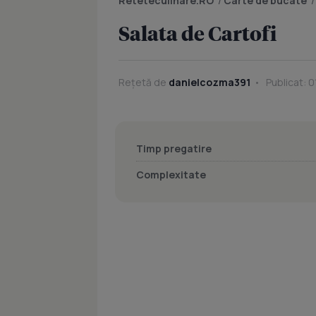
Reteteculinare.RO
/
Carte de bucate
Salata de Cartofi
Rețetă de
danielcozma391
Publicat: 0
Timp pregatire
Complexitate