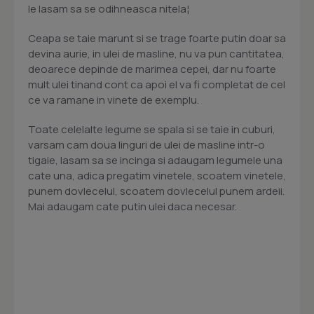
le lasam sa se odihneasca nitela¦
Ceapa se taie marunt si se trage foarte putin doar sa
devina aurie, in ulei de masline, nu va pun cantitatea,
deoarece depinde de marimea cepei, dar nu foarte
mult ulei tinand cont ca apoi el va fi completat de cel
ce va ramane in vinete de exemplu.
Toate celelalte legume se spala si se taie in cuburi,
varsam cam doua linguri de ulei de masline intr-o
tigaie, lasam sa se incinga si adaugam legumele una
cate una, adica pregatim vinetele, scoatem vinetele,
punem dovlecelul, scoatem dovlecelul punem ardeii.
Mai adaugam cate putin ulei daca necesar.