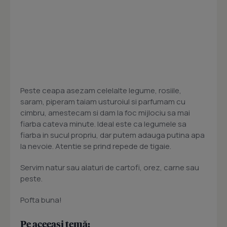
Peste ceapa asezam celelalte legume, rosiile,
saram, piperam taiam usturoiul si parfumam cu
cimbru, amestecam si dam la foc mijlociu sa mai
fiarba cateva minute. Ideal este ca legumele sa
fiarba in sucul propriu, dar putem adauga putina apa
la nevoie. Atentie se prind repede de tigaie.
Servim natur sau alaturi de cartofi, orez, carne sau
peste.
Pofta buna!
Pe aceeași temă: