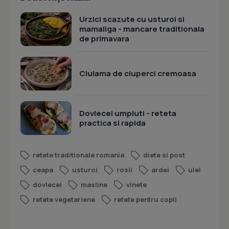
Urzici scazute cu usturoi si
mamaliga - mancare traditionala
de primavara
Ciulama de ciuperci cremoasa
Dovlecei umpluti - reteta
practica si rapida
retete traditionale romania
diete si post
ceapa
usturoi
rosii
ardei
ulei
dovlecei
masline
vinete
retete vegetariene
retete pentru copii