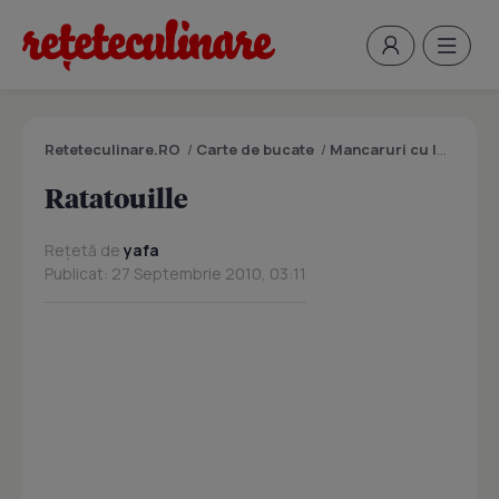
Reteteculinare.RO
/
Carte de bucate
/
Mancaruri cu legume si zarzavaturi
Ratatouille
Rețetă de
yafa
Publicat: 27 Septembrie 2010, 03:11