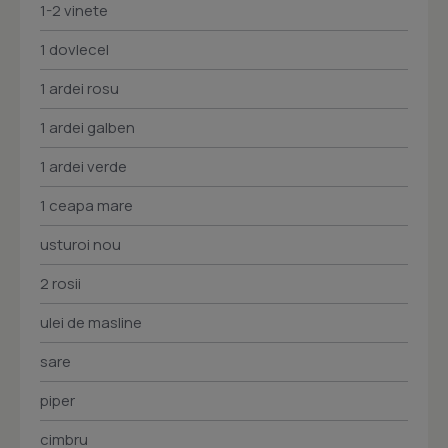
1-2 vinete
1 dovlecel
1 ardei rosu
1 ardei galben
1 ardei verde
1 ceapa mare
usturoi nou
2 rosii
ulei de masline
sare
piper
cimbru