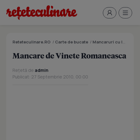
Reteteculinare.RO
/
Carte de bucate
/
Mancaruri cu legume si zarzavaturi
Mancare de Vinete Romaneasca
Rețetă de
admin
Publicat: 27 Septembrie 2010, 00:00