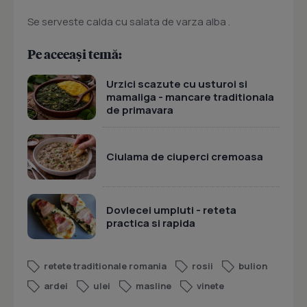
Se serveste calda cu salata de varza alba .
Pe aceeași temă:
Urzici scazute cu usturoi si
mamaliga - mancare traditionala
de primavara
Ciulama de ciuperci cremoasa
Dovlecei umpluti - reteta
practica si rapida
retete traditionale romania
rosii
bulion
ardei
ulei
masline
vinete