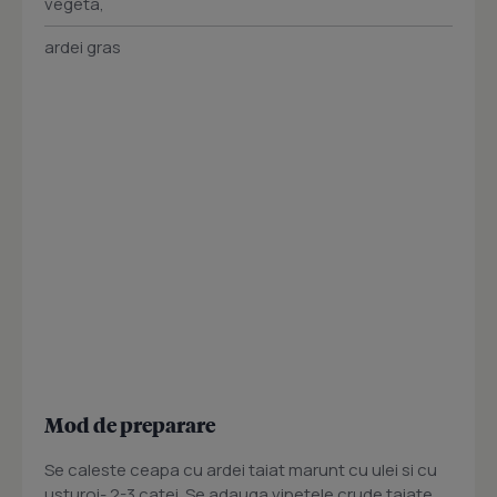
vegeta,
ardei gras
Mod de preparare
Se caleste ceapa cu ardei taiat marunt cu ulei si cu
usturoi- 2-3 catei. Se adauga vinetele crude taiate