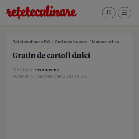
Reteteculinare.RO
/
Carte de bucate
/
Mancaruri cu legume si zarzavaturi
Gratin de cartofi dulci
Rețetă de
roxanavmv
Publicat: 27 Septembrie 2010, 00:00