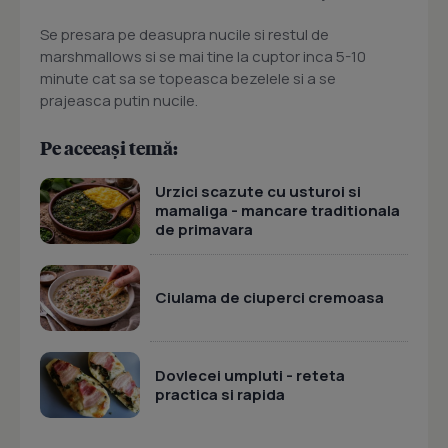
Se presara pe deasupra nucile si restul de
marshmallows si se mai tine la cuptor inca 5-10
minute cat sa se topeasca bezelele si a se
prajeasca putin nucile.
Pe aceeași temă:
Urzici scazute cu usturoi si
mamaliga - mancare traditionala
de primavara
Ciulama de ciuperci cremoasa
Dovlecei umpluti - reteta
practica si rapida