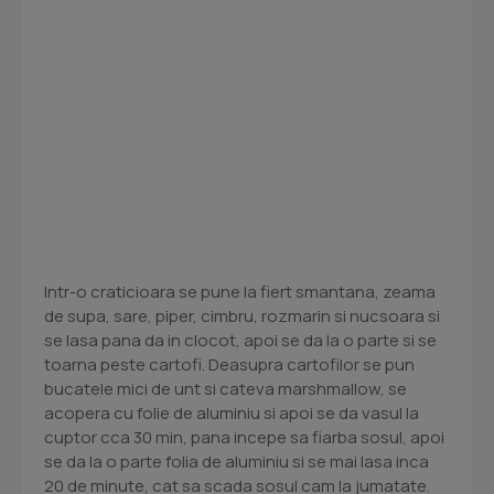
Intr-o craticioara se pune la fiert smantana, zeama
de supa, sare, piper, cimbru, rozmarin si nucsoara si
se lasa pana da in clocot, apoi se da la o parte si se
toarna peste cartofi. Deasupra cartofilor se pun
bucatele mici de unt si cateva marshmallow, se
acopera cu folie de aluminiu si apoi se da vasul la
cuptor cca 30 min, pana incepe sa fiarba sosul, apoi
se da la o parte folia de aluminiu si se mai lasa inca
20 de minute, cat sa scada sosul cam la jumatate.