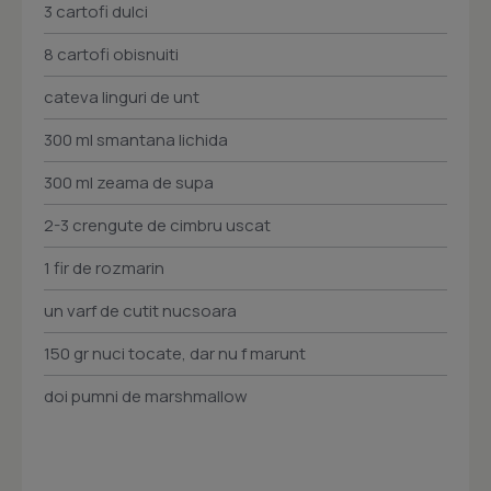
3 cartofi dulci
8 cartofi obisnuiti
cateva linguri de unt
300 ml smantana lichida
300 ml zeama de supa
2-3 crengute de cimbru uscat
1 fir de rozmarin
un varf de cutit nucsoara
150 gr nuci tocate, dar nu f marunt
doi pumni de marshmallow