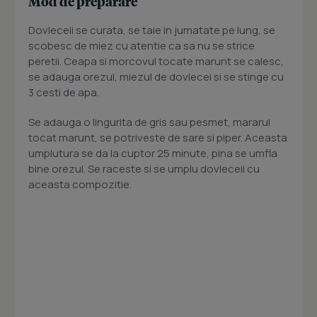
Mod de preparare
Dovleceii se curata, se taie in jumatate pe lung, se
scobesc de miez cu atentie ca sa nu se strice
peretii. Ceapa si morcovul tocate marunt se calesc,
se adauga orezul, miezul de dovlecei si se stinge cu
3 cesti de apa.
Se adauga o lingurita de gris sau pesmet, mararul
tocat marunt, se potriveste de sare si piper. Aceasta
umplutura se da la cuptor 25 minute, pina se umfla
bine orezul. Se raceste si se umplu dovleceii cu
aceasta compozitie.