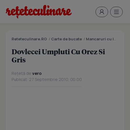
Reteteculinare.RO
/
Carte de bucate
/
Mancaruri cu legume si zarzavaturi
Dovlecei Umpluti Cu Orez Si
Gris
Rețetă de
vero
Publicat: 27 Septembrie 2010, 00:00