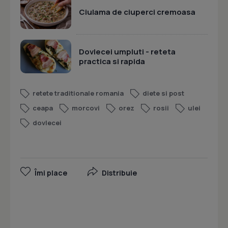
Ciulama de ciuperci cremoasa
Dovlecei umpluti - reteta
practica si rapida
retete traditionale romania
diete si post
ceapa
morcovi
orez
rosii
ulei
dovlecei
Îmi place
Distribuie