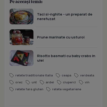
Pe aceeași temă:
Taci si-nghite - un preparat de
nerefuzat
Prune marinate cu usturoi
Risotto basmati cu baby crabs in
ulei
retete traditionale italia
ceapa
verdeata
orez
unt
ardei
ciuperci
vin
retete fara gluten
retete vegetariene