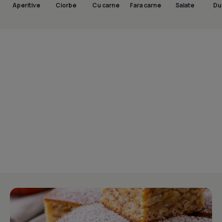
Aperitive
Ciorbe
Cu carne
Fara carne
Salate
Dul