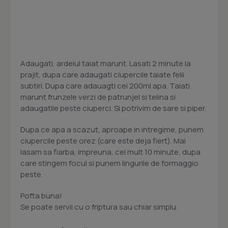
Adaugati, ardeiul taiat marunt. Lasati 2 minute la
prajit, dupa care adaugati ciupercile taiate felii
subtiri. Dupa care adauagti cei 200ml apa. Taiati
marunt frunzele verzi de patrunjel si telina si
adaugatile peste ciuperci. Si potrivim de sare si piper.
Dupa ce apa a scazut, aproape in intregime, punem
ciupercile peste orez (care este deja fiert). Mai
lasam sa fiarba, impreuna, cel mult 10 minute, dupa
care stingem focul si punem lingurile de formaggio
peste.
Pofta buna!
Se poate servii cu o friptura sau chiar simplu.