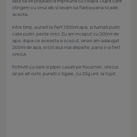
lasa sa se prajeasca impreuna cu ceapa. Dupa care
stingem cu vinul alb si lasam sa fiarba pana scade
acesta.
Intre timp, puneti la fiert 1300ml apa, si turnati putin
cate putin, peste orez. Eu am inceput cu 200ml de
apa, dupa ce aceasta a scazut, iarasi am adaugat
200ml de apa, si tot asa mai departe, pana s-a fiert
orezul.
Potriviti cu sare si piper. Lasati pe focul mic, orezul,
iar pe alt ochi, puneti o tigaie, cu 20g unt, la topit.