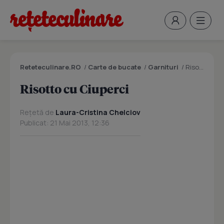
Reteteculinare.RO
/
Carte de bucate
/
Garnituri
/
Risotto cu Ciuperci
Risotto cu Ciuperci
Rețetă de
Laura-Cristina Chelciov
Publicat: 21 Mai 2013, 12:36