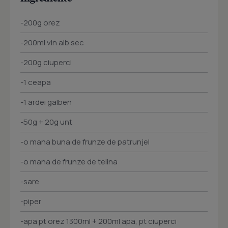
-200g orez
-200ml vin alb sec
-200g ciuperci
-1 ceapa
-1 ardei galben
-50g + 20g unt
-o mana buna de frunze de patrunjel
-o mana de frunze de telina
-sare
-piper
-apa pt orez 1300ml + 200ml apa, pt ciuperci