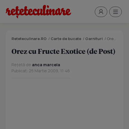
Reteteculinare.RO
/
Carte de bucate
/
Garnituri
/
Orez cu Fructe Exotice (de Post)
Orez cu Fructe Exotice (de Post)
Rețetă de
anca marcela
Publicat: 25 Martie 2009, 11:46