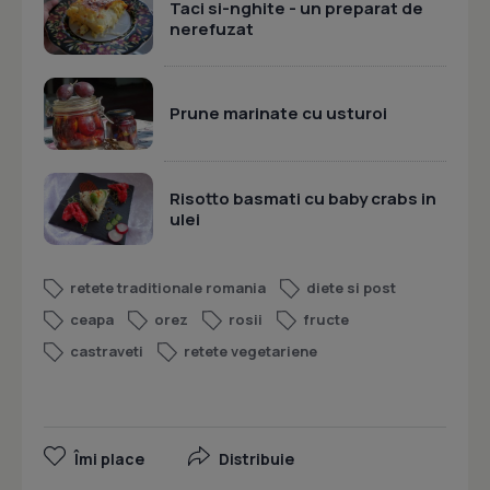
Taci si-nghite - un preparat de
nerefuzat
Prune marinate cu usturoi
Risotto basmati cu baby crabs in
ulei
retete traditionale romania
diete si post
ceapa
orez
rosii
fructe
castraveti
retete vegetariene
Îmi place
Distribuie