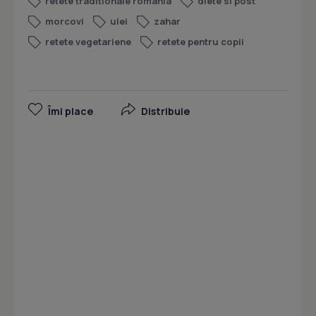
retete traditionale romania
diete si post
morcovi
ulei
zahar
retete vegetariene
retete pentru copii
Îmi place
Distribuie