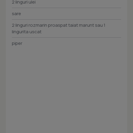
2 linguri ulei
sare
2 linguri rozmarin proaspat taiat marunt sau 1
lingurita uscat
piper