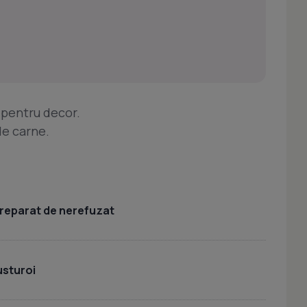
 pentru decor.
 de carne.
 preparat de nerefuzat
usturoi