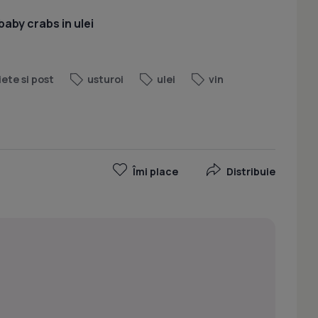
baby crabs in ulei
iete si post
usturoi
ulei
vin
Îmi place
Distribuie