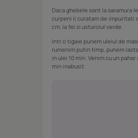
Daca ghebele sant la saramura le 
curpeni ii curatam de impuritati 
cm, la fel si usturoiul verde.
Intr o tigaie punem uleiul de mas
rumenim putin timp, punem lastar
in ulei 10 min. Venim cu un pahar
min inabusit.