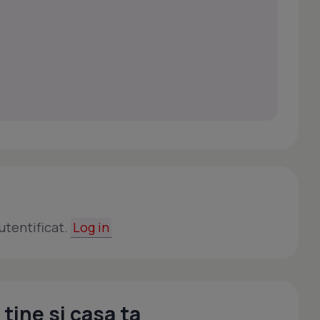
utentificat.
Log in
tine si casa ta