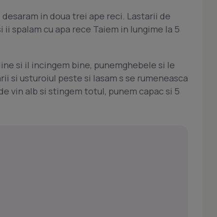
desaram in doua trei ape reci. Lastarii de
si ii spalam cu apa rece Taiem in lungime la 5
line si il incingem bine, punemghebele si le
ii si usturoiul peste si lasam s se rumeneasca
 de vin alb si stingem totul, punem capac si 5