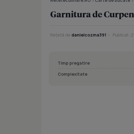
Reteteculinare.RO
/
Carte de bucate
Garnitura de Curpen
Rețetă de
danielcozma391
Publicat: 2
Timp pregatire
Complexitate