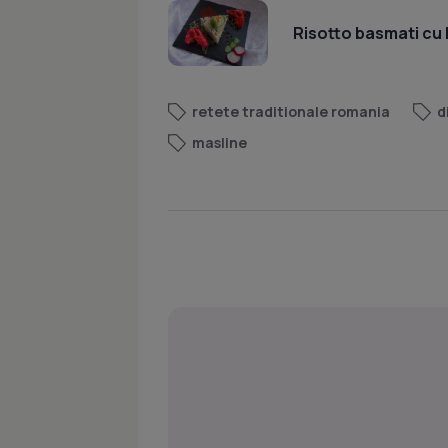
Risotto basmati cu 
retete traditionale romania
d
masline