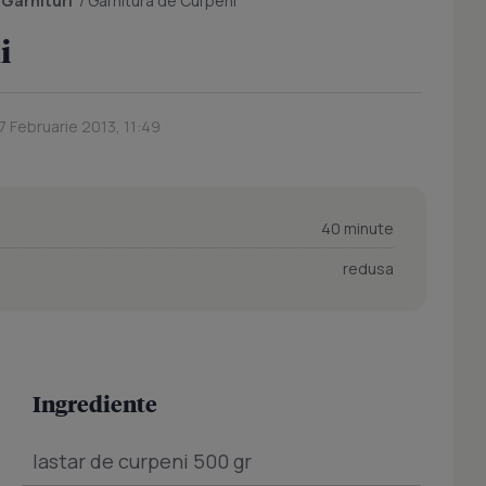
/
Garnituri
/
Garnitura de Curpeni
i
7 Februarie 2013, 11:49
40 minute
redusa
Ingrediente
lastar de curpeni 500 gr