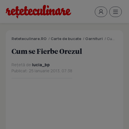
Reteteculinare.RO
/
Carte de bucate
/
Garnituri
/
Cum se Fierbe Orezul
Cum se Fierbe Orezul
Rețetă de
lucia_bp
Publicat: 25 Ianuarie 2013, 07:38