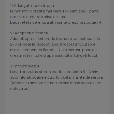
1/ Adaugati orezul in apa
Puneti intr-o cratita mai mare 1 ¾ parti apa, 1 parte
orez si o cantitate mica de sare.
Daca reteta cere, spalati inainte orezul si scurgeti-l.
2/ Acoperiti si fierbeti
Aduceti apa la fierbere, la foc mare; amestecati de
2- 3 ori doar la inceput, apoi micsorati focul spre
minim, acoperiti si fierbeti 10- 20 min sau pana ce
orezul este moale si apa absorbita. Stingeti focul.
3/ Infoiati orezul
Lasati orezul sa stea in cratita acoperita 5- 10 min,
apoi infoiati boabele cu o furculita, inainte de servira
(treceti cu dintii unei furculita prin masa de orez, de
cateva ori).