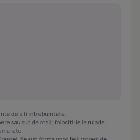
nte de a fi intrebuintate.
ere sau suc de rosii; folositi-le la rulade,
ema, etc.
rantei, fie sub forma unor felii intregi de