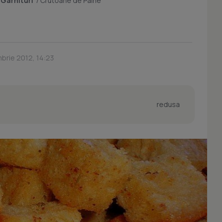
/
Garnituri
/
Crutoane de Paine
brie 2012, 14:23
redusa