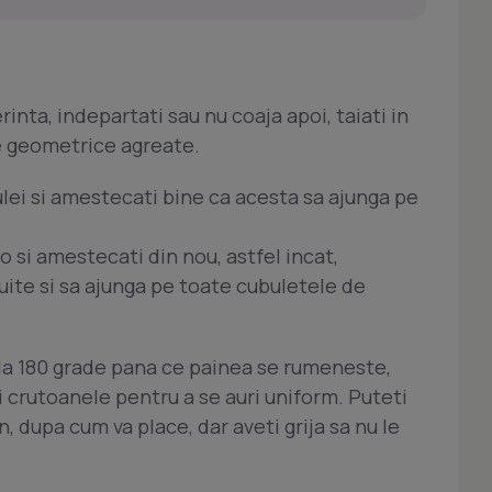
erinta, indepartati sau nu coaja apoi, taiati in
e geometrice agreate.
 ulei si amestecati bine ca acesta sa ajunga pe
o si amestecati din nou, astfel incat,
buite si sa ajunga pe toate cubuletele de
 la 180 grade pana ce painea se rumeneste,
ri crutoanele pentru a se auri uniform. Puteti
n, dupa cum va place, dar aveti grija sa nu le