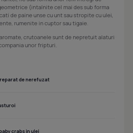
ri geometrice (intalnite cel mai des sub forma
ati de paine unse cu unt sau stropite cu ulei,
ente, rumenite in cuptor sau tigaie.
 aromate, crutoanele sunt de nepretuit alaturi
 compania unor fripturi.
 preparat de nerefuzat
usturoi
baby crabs in ulei