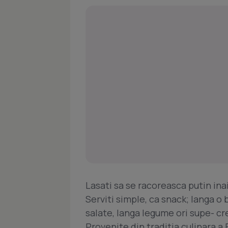
Lasati sa se racoreasca putin inai
Serviti simple, ca snack; langa o b
salate, langa legume ori supe- cr
Provenite din traditia culinara a F