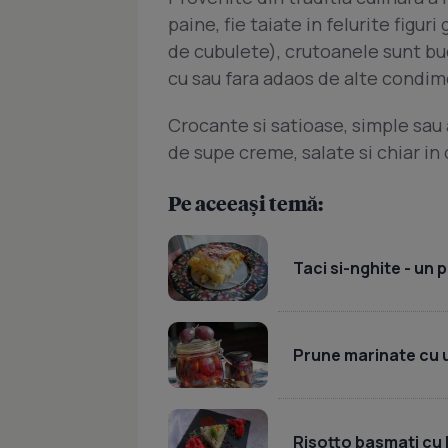
paine, fie taiate in felurite figu
de cubulete), crutoanele sunt buc
cu sau fara adaos de alte condim
Crocante si satioase, simple sau
de supe creme, salate si chiar in
Pe aceeași temă:
Taci si-nghite - un
Prune marinate cu 
Risotto basmati cu 