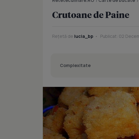
Reteteculinare.RO
/
Carte de bucate
Crutoane de Paine
Rețetă de
lucia_bp
Publicat: 02 Decem
Complexitate