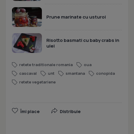
Prune marinate cu usturoi
Risotto basmati cu baby crabs in
ulei
retete traditionale romania
oua
cascaval
unt
smantana
conopida
retete vegetariene
Îmi place
Distribuie