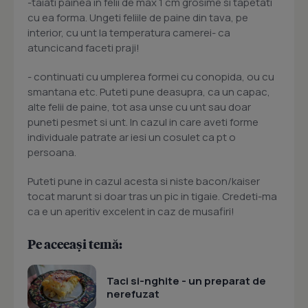
-taiati painea in felii de max 1 cm grosime si tapetati
cu ea forma. Ungeti feliile de paine din tava, pe
interior, cu unt la temperatura camerei- ca
atuncicand faceti praji!
- continuati cu umplerea formei cu conopida, ou cu
smantana etc. Puteti pune deasupra, ca un capac,
alte felii de paine, tot asa unse cu unt sau doar
puneti pesmet si unt. In cazul in care aveti forme
individuale patrate ar iesi un cosulet ca pt o
persoana.
Puteti pune in cazul acesta si niste bacon/kaiser
tocat marunt si doar tras un pic in tigaie. Credeti-ma
ca e un aperitiv excelent in caz de musafiri!
Pe aceeași temă:
Taci si-nghite - un preparat de
nerefuzat