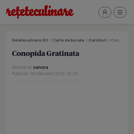
Reteteculinare.RO
/
Carte de bucate
/
Garnituri
/
Conopida Gratinata
Conopida Gratinata
Rețetă de
xanora
Publicat: 16 Februarie 2013, 01:29