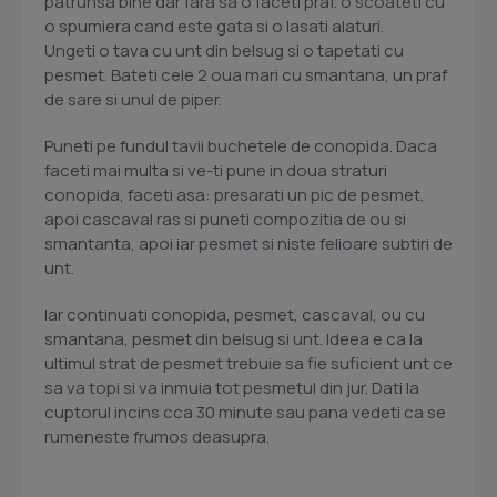
patrunsa bine dar fara sa o faceti praf. o scoateti cu
o spumiera cand este gata si o lasati alaturi.
Ungeti o tava cu unt din belsug si o tapetati cu
pesmet. Bateti cele 2 oua mari cu smantana, un praf
de sare si unul de piper.
Puneti pe fundul tavii buchetele de conopida. Daca
faceti mai multa si ve-ti pune in doua straturi
conopida, faceti asa: presarati un pic de pesmet,
apoi cascaval ras si puneti compozitia de ou si
smantanta, apoi iar pesmet si niste felioare subtiri de
unt.
Iar continuati conopida, pesmet, cascaval, ou cu
smantana, pesmet din belsug si unt. Ideea e ca la
ultimul strat de pesmet trebuie sa fie suficient unt ce
sa va topi si va inmuia tot pesmetul din jur. Dati la
cuptorul incins cca 30 minute sau pana vedeti ca se
rumeneste frumos deasupra.