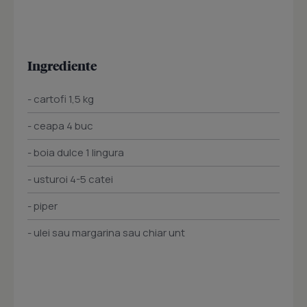
Ingrediente
- cartofi 1,5 kg
- ceapa 4 buc
- boia dulce 1 lingura
- usturoi 4-5 catei
- piper
- ulei sau margarina sau chiar unt