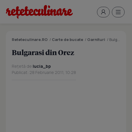
Reteteculinare.RO
/
Carte de bucate
/
Garnituri
/
Bulgarasi din Orez
Bulgarasi din Orez
Rețetă de
lucia_bp
Publicat: 28 Februarie 2011, 10:28