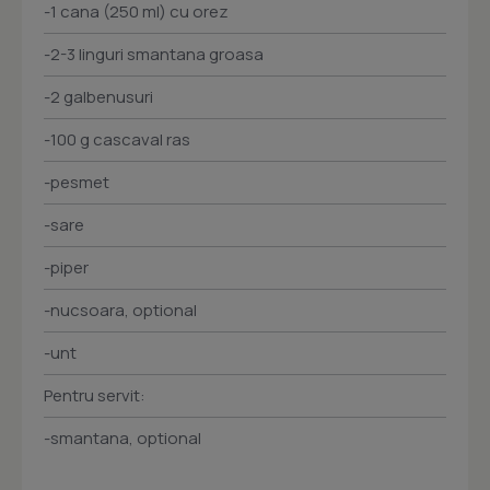
-1 cana (250 ml) cu orez
-2-3 linguri smantana groasa
-2 galbenusuri
-100 g cascaval ras
-pesmet
-sare
-piper
-nucsoara, optional
-unt
Pentru servit:
-smantana, optional