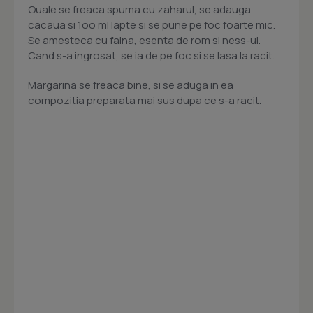
Ouale se freaca spuma cu zaharul, se adauga
cacaua si 1oo ml lapte si se pune pe foc foarte mic.
Se amesteca cu faina, esenta de rom si ness-ul.
Cand s-a ingrosat, se ia de pe foc si se lasa la racit.
Margarina se freaca bine, si se aduga in ea
compozitia preparata mai sus dupa ce s-a racit.