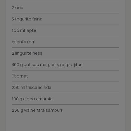
2 oua
3 lingurite faina
1oo ml lapte
esenta rom
2 lingurite ness
300 g unt sau margarina pt prajituri
Pt ornat
250 ml frisca lichida
100 g cioco amaruie
250 g visine fara samburi