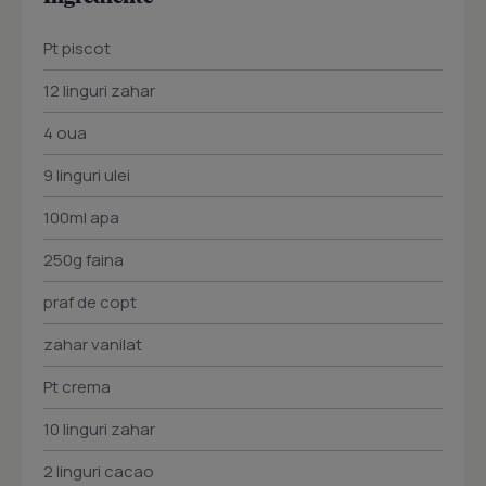
Pt piscot
12 linguri zahar
4 oua
9 linguri ulei
100ml apa
250g faina
praf de copt
zahar vanilat
Pt crema
10 linguri zahar
2 linguri cacao