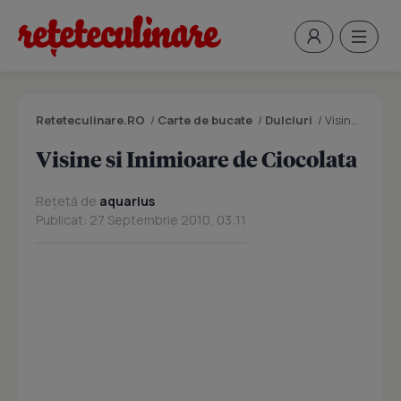
Reteteculinare.RO
/
Carte de bucate
/
Dulciuri
/
Visine si Inimioare de Ciocolata
Visine si Inimioare de Ciocolata
Rețetă de
aquarius
Publicat: 27 Septembrie 2010, 03:11