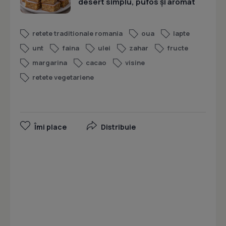
desert simplu, pufos și aromat
retete traditionale romania
oua
lapte
unt
faina
ulei
zahar
fructe
margarina
cacao
visine
retete vegetariene
Îmi place
Distribuie