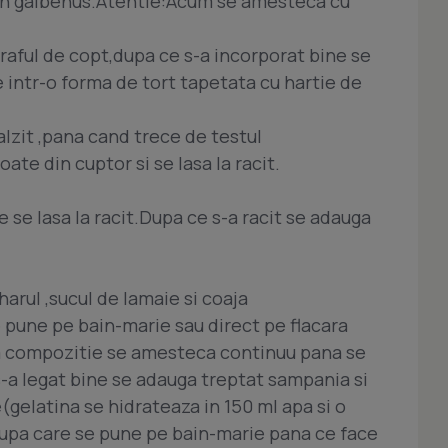
un galbenus.Atentie:Acum se amesteca cu
aful de copt,dupa ce s-a incorporat bine se
 intr-o forma de tort tapetata cu hartie de
alzit ,pana cand trece de testul
te din cuptor si se lasa la racit.
e se lasa la racit.Dupa ce s-a racit se adauga
arul ,sucul de lamaie si coaja
pune pe bain-marie sau direct pe flacara
ta compozitie se amesteca continuu pana se
a legat bine se adauga treptat sampania si
gelatina se hidrateaza in 150 ml apa si o
dupa care se pune pe bain-marie pana ce face