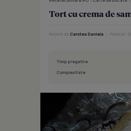
Reteteculinare.RO
/
Carte de bucate
Tort cu crema de sa
Rețetă de
Carstea Daniela
Publicat: 2
Timp pregatire
Complexitate