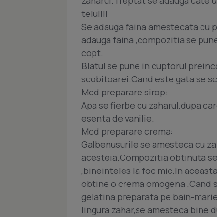
zaharul.Treptat se adauga cate 
telul!!!
Se adauga faina amestecata cu pr
adauga faina ,compozitia se pune
copt.
Blatul se pune in cuptorul preinc
scobitoarei.Cand este gata se scoa
Mod preparare sirop:
Apa se fierbe cu zaharul,dupa car
esenta de vanilie.
Mod preparare crema:
Galbenusurile se amesteca cu zah
acesteia.Compozitia obtinuta se 
,bineinteles la foc mic.In aceas
obtine o crema omogena .Cand s-
gelatina preparata pe bain-marie(
lingura zahar,se amesteca bine 