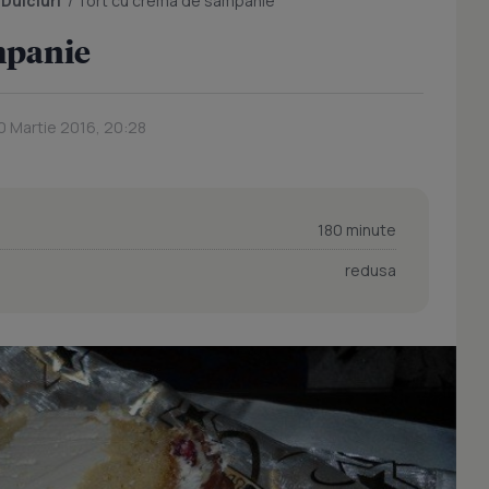
/
Dulciuri
/
Tort cu crema de sampanie
mpanie
0 Martie 2016, 20:28
180 minute
redusa