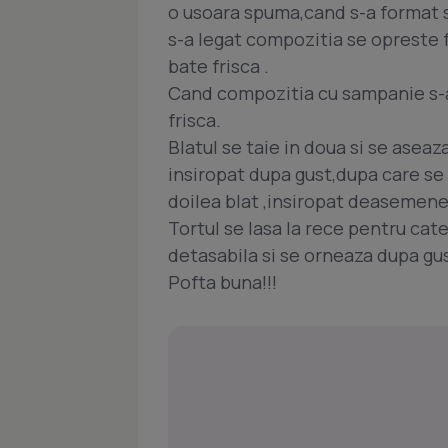
o usoara spuma,cand s-a format
s-a legat compozitia se opreste f
bate frisca .
Cand compozitia cu sampanie s-a 
frisca.
Blatul se taie in doua si se aseaz
insiropat dupa gust,dupa care s
doilea blat ,insiropat deasemene
Tortul se lasa la rece pentru cat
detasabila si se orneaza dupa gu
Pofta buna!!!