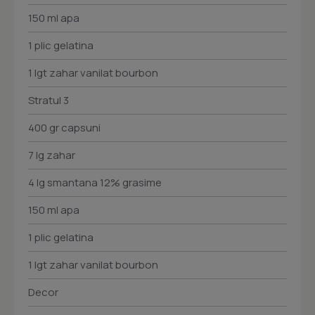
150 ml apa
1 plic gelatina
1 lgt zahar vanilat bourbon
Stratul 3
400 gr capsuni
7 lg zahar
4 lg smantana 12% grasime
150 ml apa
1 plic gelatina
1 lgt zahar vanilat bourbon
Decor