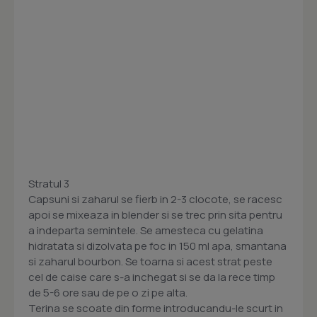
Stratul 3
Capsuni si zaharul se fierb in 2-3 clocote, se racesc
apoi se mixeaza in blender si se trec prin sita pentru
a indeparta semintele. Se amesteca cu gelatina
hidratata si dizolvata pe foc in 150 ml apa, smantana
si zaharul bourbon. Se toarna si acest strat peste
cel de caise care s-a inchegat si se da la rece timp
de 5-6 ore sau de pe o zi pe alta.
Terina se scoate din forme introducandu-le scurt in