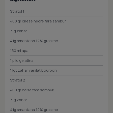
Stratul 1
400 gr cirese negre fara samburi
7 lg zahar
4 lg smantana 12% grasime
150 ml apa
1 plic gelatina
1 lgt zahar vanilat bourbon
Stratul 2
400 gr caise fara samburi
7 lg zahar
4 lg smantana 12% grasime