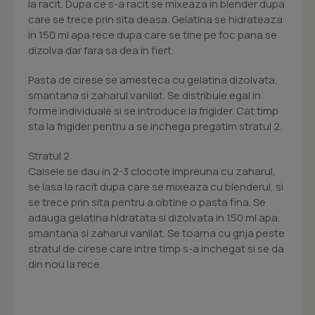
la racit. Dupa ce s-a racit se mixeaza in blender dupa
care se trece prin sita deasa. Gelatina se hidrateaza
in 150 ml apa rece dupa care se tine pe foc pana se
dizolva dar fara sa dea in fiert.
Pasta de cirese se amesteca cu gelatina dizolvata,
smantana si zaharul vanilat. Se distribuie egal in
forme individuale si se introduce la frigider. Cat timp
sta la frigider pentru a se inchega pregatim stratul 2.
Stratul 2
Caisele se dau in 2-3 clocote impreuna cu zaharul,
se lasa la racit dupa care se mixeaza cu blenderul, si
se trece prin sita pentru a obtine o pasta fina. Se
adauga gelatina hidratata si dizolvata in 150 ml apa,
smantana si zaharul vanilat. Se toarna cu grija peste
stratul de cirese care intre timp s-a inchegat si se da
din nou la rece.