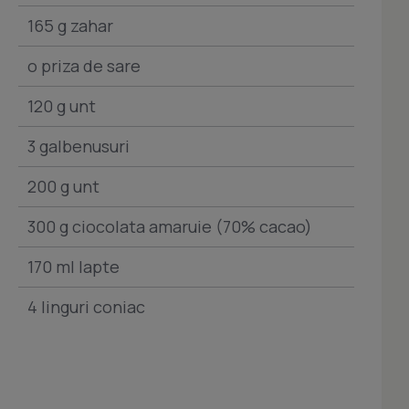
165 g zahar
o priza de sare
120 g unt
3 galbenusuri
200 g unt
300 g ciocolata amaruie (70% cacao)
170 ml lapte
4 linguri coniac