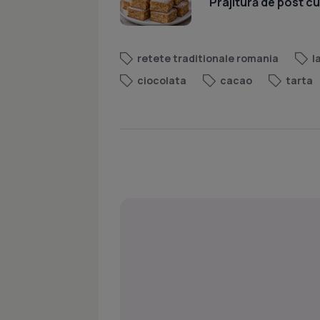
Prajitură de post c
retete traditionale romania
l
ciocolata
cacao
tarta