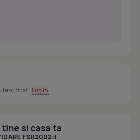
utentificat.
Log in
tine si casa ta
IDARE FSR2002-I