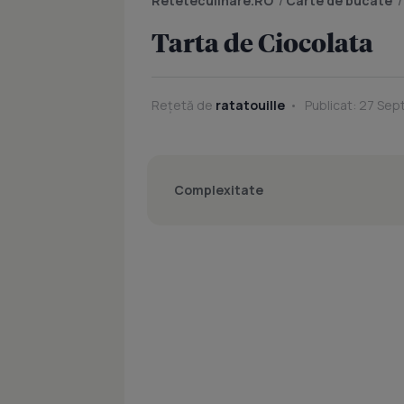
Reteteculinare.RO
/
Carte de bucate
Tarta de Ciocolata
Rețetă de
ratatouille
Publicat: 27 Sep
Complexitate