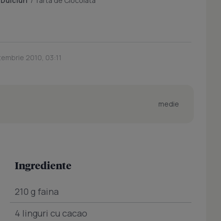
/
Dulciuri
/
Tarta de Ciocolata
tembrie 2010, 03:11
medie
Ingrediente
210 g faina
4 linguri cu cacao