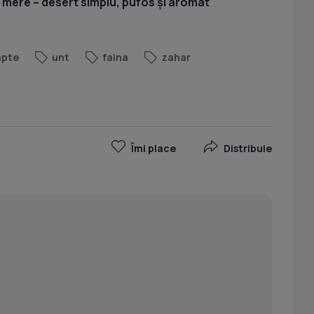
u mere – desert simplu, pufos și aromat
apte
unt
faina
zahar
Îmi place
Distribuie