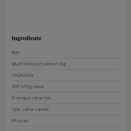
Ingrediente
Blat:
aluat foietaj pt pateuri-1kg
Umplutura:
300-400g caise
3-4linguri zahar tos
1 plic zahar vanilat
Pt ornat: