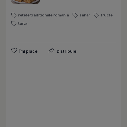
retete traditionale romania
zahar
fructe
tarta
Îmi place
Distribuie