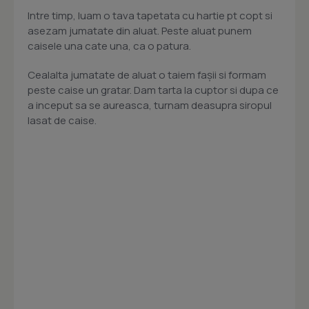
Intre timp, luam o tava tapetata cu hartie pt copt si
asezam jumatate din aluat. Peste aluat punem
caisele una cate una, ca o patura.
Cealalta jumatate de aluat o taiem faşii si formam
peste caise un gratar. Dam tarta la cuptor si dupa ce
a inceput sa se aureasca, turnam deasupra siropul
lasat de caise.