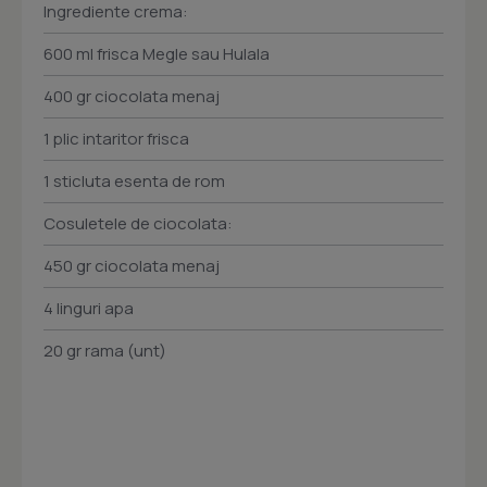
Ingrediente crema:
600 ml frisca Megle sau Hulala
400 gr ciocolata menaj
1 plic intaritor frisca
1 sticluta esenta de rom
Cosuletele de ciocolata:
450 gr ciocolata menaj
4 linguri apa
20 gr rama (unt)