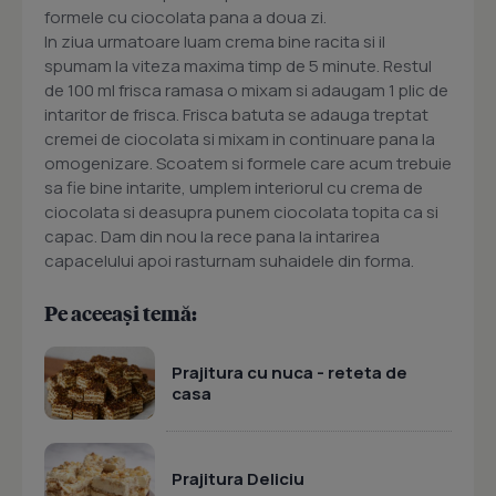
formele cu ciocolata pana a doua zi.
In ziua urmatoare luam crema bine racita si il
spumam la viteza maxima timp de 5 minute. Restul
de 100 ml frisca ramasa o mixam si adaugam 1 plic de
intaritor de frisca. Frisca batuta se adauga treptat
cremei de ciocolata si mixam in continuare pana la
omogenizare. Scoatem si formele care acum trebuie
sa fie bine intarite, umplem interiorul cu crema de
ciocolata si deasupra punem ciocolata topita ca si
capac. Dam din nou la rece pana la intarirea
capacelului apoi rasturnam suhaidele din forma.
Pe aceeași temă:
Prajitura cu nuca - reteta de
casa
Prajitura Deliciu