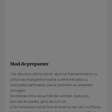
Mod de preparare
1.Se dau biscuitii la robot, apoi se framanta bine cu
untul sau margarina topita si amestecata cu
ciocolata tartinabila, pana obtinem un amestec
omogen.
Se intinde intre doua folii de celofan, blatul de
biscuiti al ruladei, gros de 0,5 cm.
2.Se mixeaza crema fina de branza de vaci cu frisca