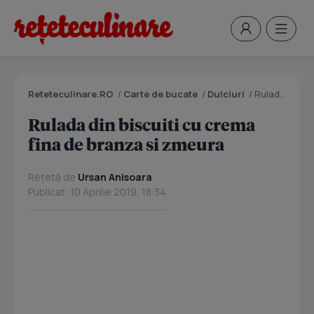
Reteteculinare.RO
/
Carte de bucate
/
Dulciuri
/
Rulada din biscuiti cu crema fina de branza si zmeura
Rulada din biscuiti cu crema
fina de branza si zmeura
Rețetă de
Ursan Anisoara
Publicat: 10 Aprilie 2019, 18:34