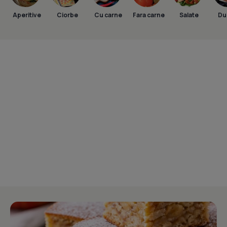
Aperitive
Ciorbe
Cu carne
Fara carne
Salate
Dul