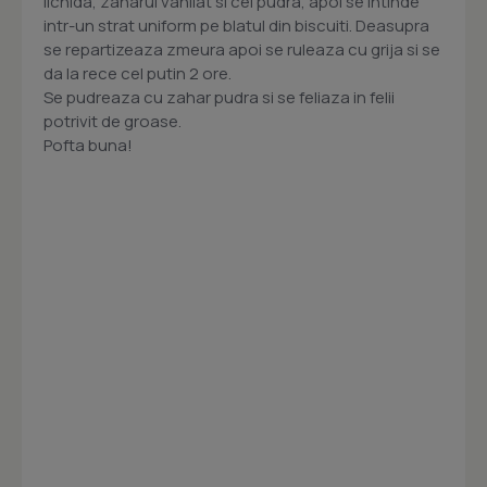
lichida, zaharul vanilat si cel pudra, apoi se intinde
intr-un strat uniform pe blatul din biscuiti. Deasupra
se repartizeaza zmeura apoi se ruleaza cu grija si se
da la rece cel putin 2 ore.
Se pudreaza cu zahar pudra si se feliaza in felii
potrivit de groase.
Pofta buna!