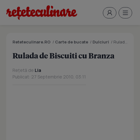
Reteteculinare.RO
/
Carte de bucate
/
Dulciuri
/
Rulada de Biscuiti cu Branza
Rulada de Biscuiti cu Branza
Rețetă de
Lia
Publicat: 27 Septembrie 2010, 03:11