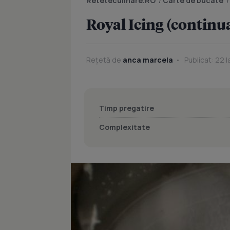
Reteteculinare.RO
/
Carte de bucate
Royal Icing (continu
Rețetă de
anca marcela
Publicat: 22 I
Timp pregatire
Complexitate