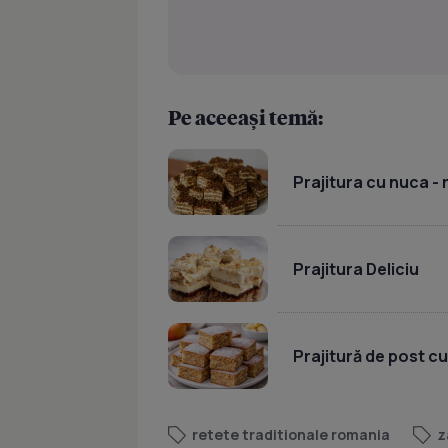
Pe aceeași temă:
Prajitura cu nuca -
Prajitura Deliciu
Prajitură de post c
retete traditionale romania
z