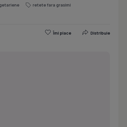
getariene
retete fara grasimi
Îmi place
Distribuie