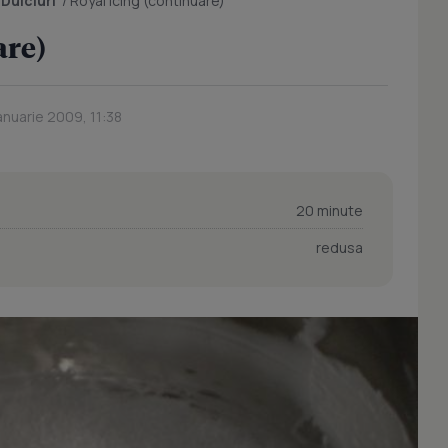
/
Dulciuri
/
Royal Icing (continuare)
are)
anuarie 2009, 11:38
20 minute
redusa