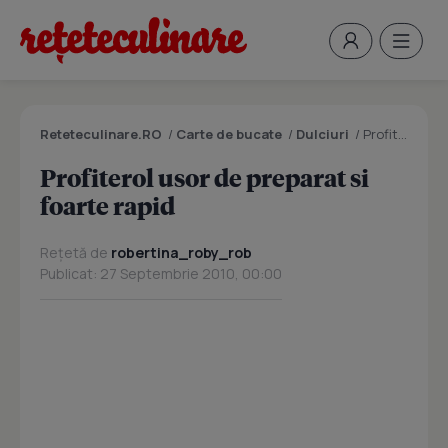
Reteteculinare.RO
/
Carte de bucate
/
Dulciuri
/
Profiterol usor de preparat si foarte rapid
Profiterol usor de preparat si
foarte rapid
Rețetă de
robertina_roby_rob
Publicat: 27 Septembrie 2010, 00:00