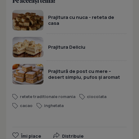
Pe aceeași temă:
Prajitura cu nuca - reteta de
casa
Prajitura Deliciu
Prajitură de post cu mere –
desert simplu, pufos și aromat
retete traditionale romania
ciocolata
cacao
inghetata
Îmi place
Distribuie